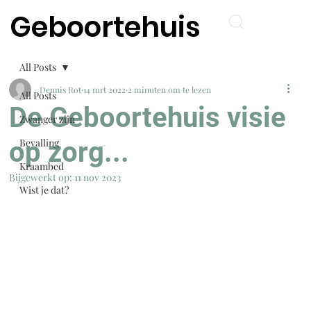
Geboortehuis
All Posts
Dennis Rot
14 mrt 2022
2 minuten om te lezen
All Posts
De Geboortehuis visie
Zwanger zijn
op zorg...
Bevalling
Kraambed
Bijgewerkt op:
11 nov 2023
Wist je dat?