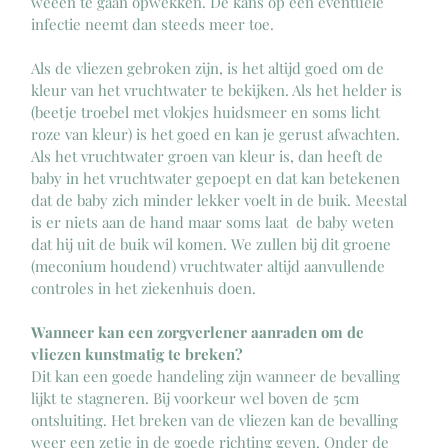
weeën te gaan opwekken. De kans op een eventuele 
infectie neemt dan steeds meer toe. 
Als de vliezen gebroken zijn, is het altijd goed om de 
kleur van het vruchtwater te bekijken. Als het helder is 
(beetje troebel met vlokjes huidsmeer en soms licht 
roze van kleur) is het goed en kan je gerust afwachten. 
Als het vruchtwater groen van kleur is, dan heeft de 
baby in het vruchtwater gepoept en dat kan betekenen 
dat de baby zich minder lekker voelt in de buik. Meestal 
is er niets aan de hand maar soms laat  de baby weten 
dat hij uit de buik wil komen. We zullen bij dit groene 
(meconium houdend) vruchtwater altijd aanvullende 
controles in het ziekenhuis doen.
Wanneer kan een zorgverlener aanraden om de 
vliezen kunstmatig te breken?
Dit kan een goede handeling zijn wanneer de bevalling 
lijkt te stagneren. Bij voorkeur wel boven de 5cm 
ontsluiting. Het breken van de vliezen kan de bevalling 
weer een zetje in de goede richting geven. Onder de 