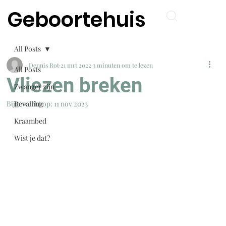
Geboortehuis
All Posts
Dennis Rot
21 mrt 2022
3 minuten om te lezen
All Posts
Vliezen breken
Zwanger zijn
Bijgewerkt op:
Bevalling
11 nov 2023
Kraambed
Wist je dat?