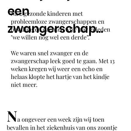
een
Na 2 gezonde kinderen met
probleemloze zwangerschappen en
zwangerschap...
bevallingen dachten wij 7 jaar geleden
"we willen nog wel een derde”.
We waren snel zwanger en de
zwangerschap leek goed te gaan. Met 13
weken kregen wij weer een echo en
helaas klopte het hartje van het kindje
niet meer.
N
a ongeveer een week zijn wij toen
bevallen in het ziekenhuis van ons zoontje