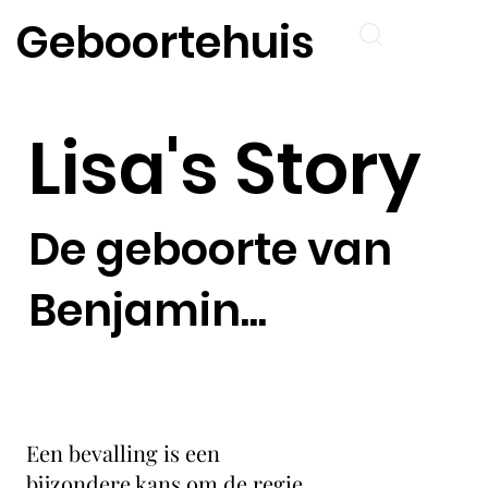
Geboortehuis
Lisa's Story
De geboorte van
Benjamin...
Een bevalling is een
bijzondere kans om de regie