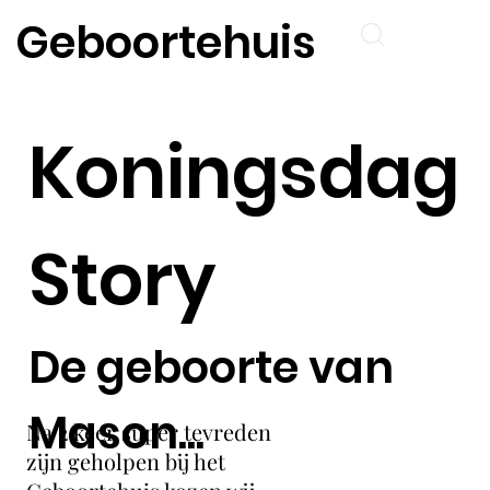
Geboortehuis
Koningsdag
Story
De geboorte van
Mason...
Na 2 keer super tevreden
zijn geholpen bij het