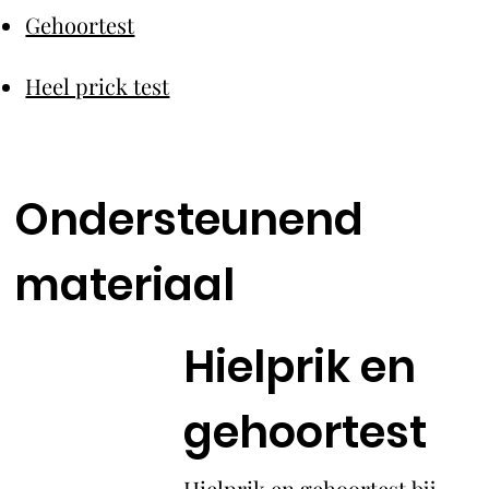
Gehoortest
Heel prick test
Ondersteunend
materiaal
Hielprik en
gehoortest
Hielprik en gehoortest bij