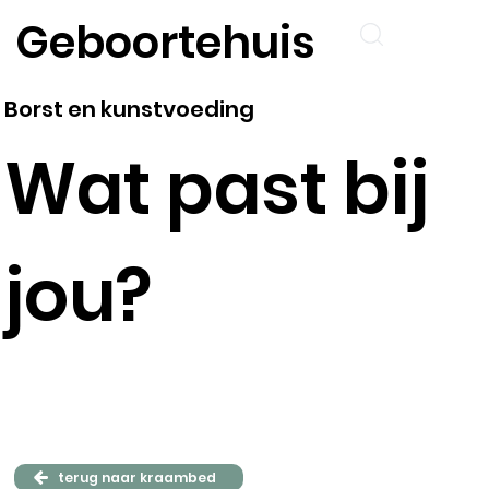
Geboortehuis
Borst en kunstvoeding
Wat past bij
jou?
terug naar kraambed